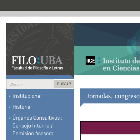
Pasar
al
contenido
principal
Formulario
BUSCAR
de
BUSCAR
Jornadas, congresos
Institucional
búsqueda
Historia
Órganos Consultivos :
Consejo Interno /
Comisión Asesora