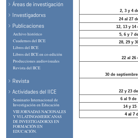
Áreas de investigación
2, 3 y 4 
Investigadorxs
24 al 27 
Publicaciones
12, 13 y 14
Archivo histórico
5, 6 y 7 
Cuadernos del IICE
28, 29 y 3
Libros del IICE
Libros del IICE en co-edición
22 al 26
Producciones audiovisuales
Revista del IICE
30 de septiembre
Revista
Actividades del IICE
22 y 23 d
6 al 9 de
Seminario Internacional de
Investigación en Educación
14 y 15
VIII JORNADAS NACIONALES
4 al 7 
Y VI LATINOAMERICANAS
DE INVESTIGADORXS EN
FORMACIÓN EN
EDUCACIÓN.