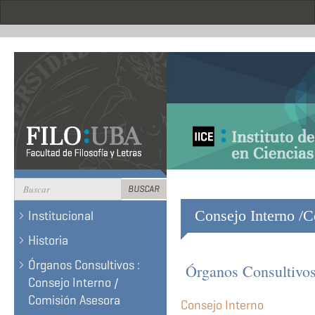
Pasar
al
contenido
principal
Formulario
BUSCAR
de
BUSCAR
Consejo Interno /C
Institucional
búsqueda
Historia
Órganos Consultivos :
Órganos Consultivos
Consejo Interno /
Comisión Asesora
Consejo Interno