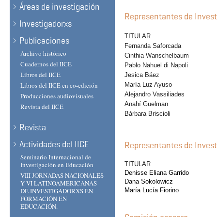
Áreas de investigación
Representantes de Inves
Investigadorxs
TITULAR S
Publicaciones
Fernanda Saforcada 
Archivo histórico
Cinthia Wanschelbaum 
Cuadernos del IICE
Pablo Nahuel di Napoli
Libros del IICE
Jesica Báez Ca
Libros del IICE en co-edición
María Luz Ayuso Ma
Alejandro Vassiliades 
Producciones audiovisuales
Anahí Guelman M
Revista del IICE
Bárbara Briscioli A
Revista
Actividades del IICE
Representantes de Invest
Seminario Internacional de
Investigación en Educación
TITULAR S
Denisse Eliana Ga
VIII JORNADAS NACIONALES
Dana Sokolowicz
Y VI LATINOAMERICANAS
DE INVESTIGADORXS EN
María Lucía Fiorino
FORMACIÓN EN
EDUCACIÓN.