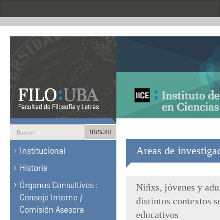
Pasar
al
contenido
principal
Formulario
BUSCAR
de
BUSCAR
Areas de investiga
Institucional
búsqueda
Historia
Órganos Consultivos :
Niñxs, jóvenes y adu
Consejo Interno /
distintos contextos s
Comisión Asesora
educativos