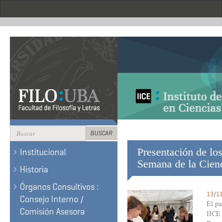
Pasar
al
contenido
principal
Formulario
BUSCAR
de
BUSCAR
Presentación de lo
Institucional
búsqueda
Semana de la Cien
Historia
Órganos Consultivos :
13/11
Consejo Interno /
El pa
Comisión Asesora
IICE 