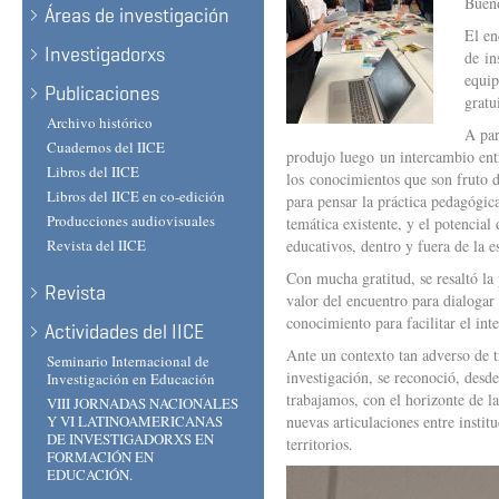
Bueno
Áreas de investigación
El en
Investigadorxs
de in
equip
Publicaciones
gratu
Archivo histórico
A par
Cuadernos del IICE
produjo luego un intercambio entr
Libros del IICE
los conocimientos que son fruto d
Libros del IICE en co-edición
para pensar la práctica pedagógica
Producciones audiovisuales
temática existente, y el potencial
Revista del IICE
educativos, dentro y fuera de la e
Con mucha gratitud, se resaltó la
Revista
valor del encuentro para dialogar
conocimiento para facilitar el int
Actividades del IICE
Ante un contexto tan adverso de t
Seminario Internacional de
investigación, se reconoció, desd
Investigación en Educación
trabajamos, con el horizonte de l
VIII JORNADAS NACIONALES
Y VI LATINOAMERICANAS
nuevas articulaciones entre insti
DE INVESTIGADORXS EN
territorios.
FORMACIÓN EN
EDUCACIÓN.