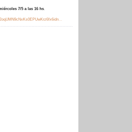
miércoles 7/5 a las 16 hs
.
_R2oqUMN9cNxKs0EPUwKrz6fx6idn...