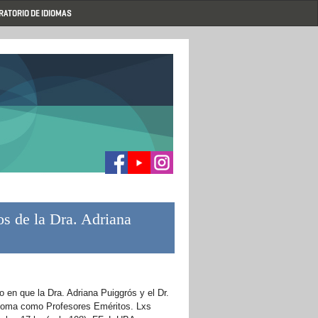
RATORIO DE IDIOMAS
s de la Dra. Adriana
cto en que
la Dra. Adriana Puiggrós y el Dr.
iploma como Profesores Eméritos.
Lxs