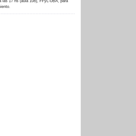
a las 17 hs (aula 108), FFyL-UBA, para
iento.