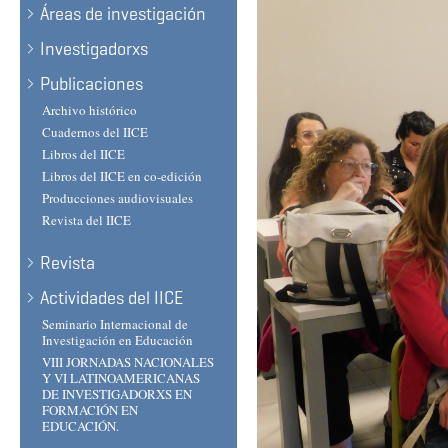
Áreas de investigación
Investigadorxs
Publicaciones
Archivo histórico
Cuadernos del IICE
Libros del IICE
Libros del IICE en co-edición
Producciones audiovisuales
Revista del IICE
Revista
Actividades del IICE
Seminario Internacional de
Investigación en Educación
VIII JORNADAS NACIONALES
Y VI LATINOAMERICANAS
DE INVESTIGADORXS EN
FORMACIÓN EN
EDUCACIÓN.