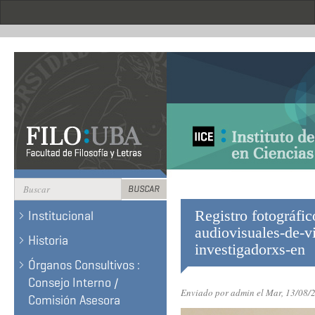
Pasar
al
contenido
principal
Formulario
BUSCAR
de
BUSCAR
Registro fotográfico
Institucional
búsqueda
audiovisuales-de-vi
Historia
investigadorxs-en
Órganos Consultivos :
Consejo Interno /
Enviado por
admin
el Mar, 13/08/
Comisión Asesora