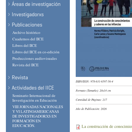
Áreas de investigación
Investigadorxs
Publicaciones
Archivo histórico
Cuadernos del IICE
Libros del IICE
Libros del IICE en co-edición
Producciones audiovisuales
Revista del IICE
Revista
ISBN/ISSN:
978-631-6597-56-4
Actividades del IICE
Formato (Tamaño):
20x14 cm
Seminario Internacional de
Investigación en Educación
Cantidad de Páginas:
217
VIII JORNADAS NACIONALES
Año de Publicación:
2026
Y VI LATINOAMERICANAS
DE INVESTIGADORXS EN
FORMACIÓN EN
EDUCACIÓN.
La construcción de conocimie