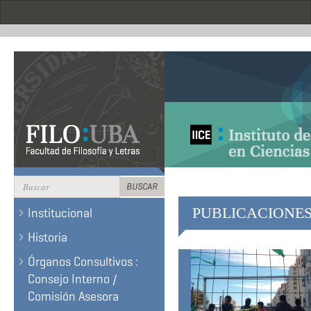
Pasar
al
contenido
principal
Formulario
BUSCAR
de
BUSCAR
PUBLICACIONE
Institucional
búsqueda
Historia
Órganos Consultivos :
Consejo Interno /
Comisión Asesora